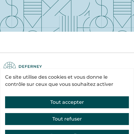
Ce site utilise des cookies et vous donne le
Siège Social
122 avenue Charles de Gaulle
contrôle sur ceux que vous souhaitez activer
92200 Neuilly-sur-Seine
Standard : 01 84 80 46 20
Horaires : 9h-12h et 13h-18h
92200 NEUILLY SUR SEINE
Tout accepter
Groupe Stentor 2023
Politique de confidentialité
Tout refuser
Mentions légales
Contact